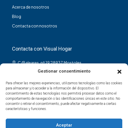
Acerca de nosotros
Blog
Contacta con nosotros
Contacta con Visual Hogar
C/Baleares, nº 19 28937,Mostoles.
info@visualhogar.es
Gestionar consentimiento
Para ofrecer las mejores experiencias, utilizamos tecnologías como las cookies
para almacenar y/o acceder a la información del dispositivo. El
consentimiento de estas tecnologías nos permitirá procesar datos como el
comportamiento de navegación o las identificaciones únicas en este sitio. No
consentir o retirar el consentimiento, puede afectar negativamente a ciertas
Youtube
características y funciones.
Aceptar