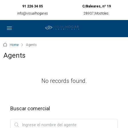
91 226 34 05
C/Baleares, nº 19
info@visualhogar.es
28937,Mostoles.
Home
Agents
Agents
No records found.
Buscar comercial