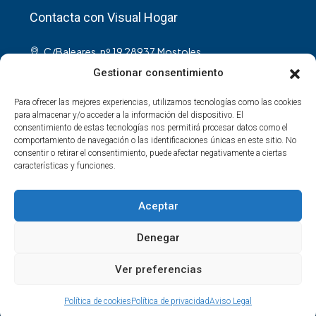
Contacta con Visual Hogar
C/Baleares, nº 19 28937,Mostoles.
info@visualhogar.es
Gestionar consentimiento
Para ofrecer las mejores experiencias, utilizamos tecnologías como las cookies
para almacenar y/o acceder a la información del dispositivo. El
consentimiento de estas tecnologías nos permitirá procesar datos como el
comportamiento de navegación o las identificaciones únicas en este sitio. No
consentir o retirar el consentimiento, puede afectar negativamente a ciertas
Youtube
características y funciones.
Aceptar
Denegar
Ver preferencias
© Visual Hogar - Derechos reservados
Política de cookies
Política de privacidad
Aviso Legal