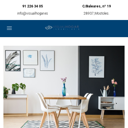
91 226 34 05
C/Baleares, nº 19
info@visualhogar.es
28937,Mostoles.