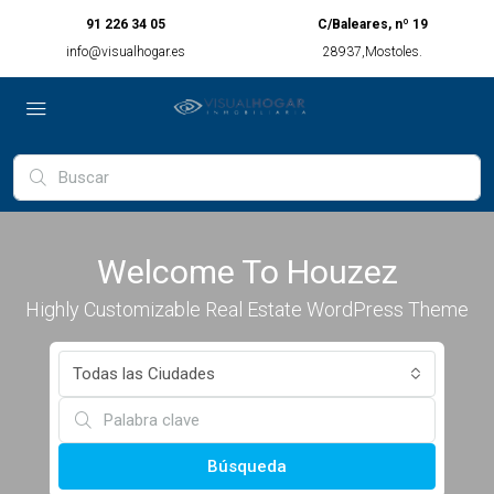
91 226 34 05
C/Baleares, nº 19
info@visualhogar.es
28937,Mostoles.
Welcome To Houzez
Highly Customizable Real Estate WordPress Theme
Todas las Ciudades
Búsqueda