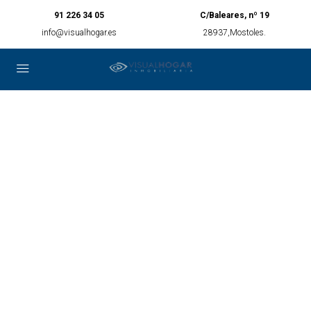
91 226 34 05
C/Baleares, nº 19
info@visualhogar.es
28937,Mostoles.