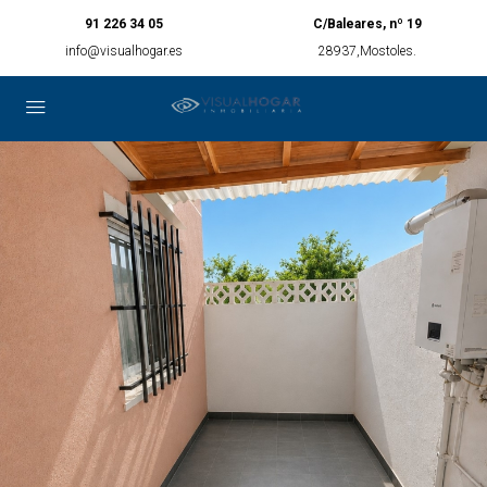
91 226 34 05
C/Baleares, nº 19
info@visualhogar.es
28937,Mostoles.