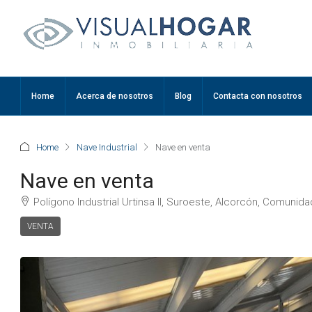
Home
Acerca de nosotros
Blog
Contacta con nosotros
Home
Nave Industrial
Nave en venta
Nave en venta
Polígono Industrial Urtinsa II, Suroeste, Alcorcón, Comunid
VENTA