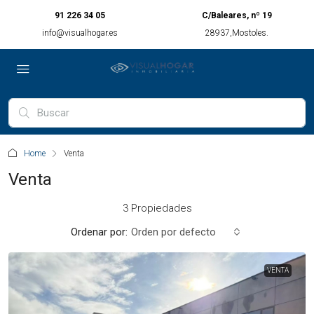
91 226 34 05
C/Baleares, nº 19
info@visualhogar.es
28937,Mostoles.
Home
Venta
Venta
3 Propiedades
Ordenar por:
Orden por defecto
VENTA