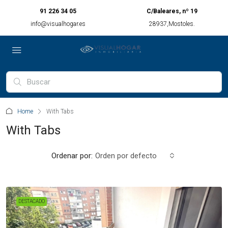
91 226 34 05
C/Baleares, nº 19
info@visualhogar.es
28937,Mostoles.
Home
With Tabs
With Tabs
Ordenar por:
Orden por defecto
DESTACADO