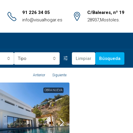
91 226 34 05
C/Baleares, nº 19
info@visualhogar.es
28937,Mostoles.
Tipo
Limpiar
Búsqueda
Anterior
Siguiente
OBRA NUEVA