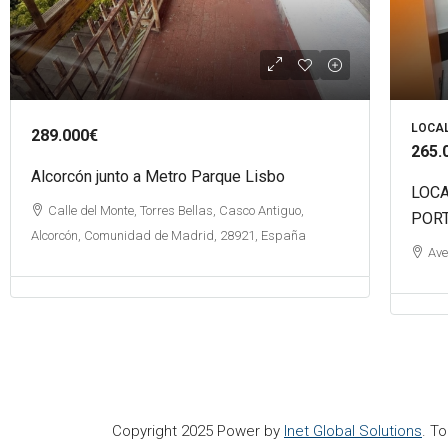
LOCA
289.000€
265.
Alcorcón junto a Metro Parque Lisbo
LOCA
Calle del Monte, Torres Bellas, Casco Antiguo,
POR
Alcorcón, Comunidad de Madrid, 28921, España
Ave
Copyright 2025 Power by
Inet Global Solutions
. T