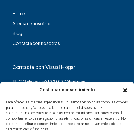
Home
Acerca de nosotros
Blog
Contacta con nosotros
Contacta con Visual Hogar
C/Baleares, nº 19 28937,Mostoles.
Gestionar consentimiento
info@visualhogar.es
Para ofrecer las mejores experiencias, utilizamos tecnologías como las cookies
para almacenar y/o acceder a la información del dispositivo. El
consentimiento de estas tecnologías nos permitirá procesar datos como el
comportamiento de navegación o las identificaciones únicas en este sitio. No
consentir o retirar el consentimiento, puede afectar negativamente a ciertas
Youtube
características y funciones.