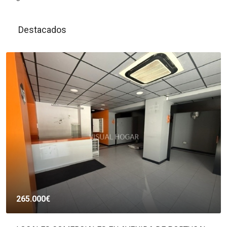
Destacados
265.000€
1.70