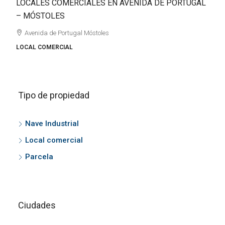
LOCALES COMERCIALES EN AVENIDA DE PORTUGAL
VIL
– MÓSTOLES
ALI
Avenida de Portugal Móstoles
Be
Valen
OCAL COMERCIAL
Tipo de propiedad
Nave Industrial
Local comercial
Parcela
Ciudades